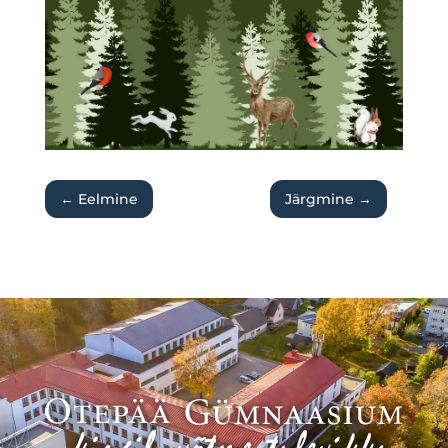
←
Eelmine
Järgmine
→