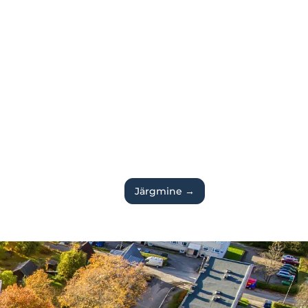
Järgmine
→