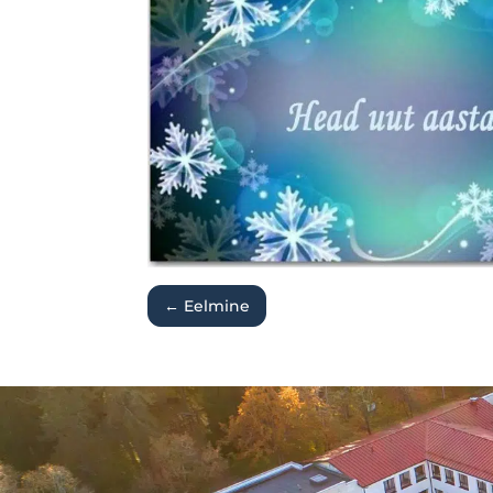
←
Eelmine