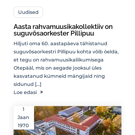
Uudised
Aasta rahvamuusikakollektiiv on
suguvõsaorkester Pillipuu
Hiljuti oma 60. aastapäeva tähistanud
suguvõsaorkestri Pillipuu kohta võib öelda,
et tegu on rahvamuusikaliikumisega
Otepääl, mis on aegade jooksul üles
kasvatanud kümneid mängijaid ning
sidunud […]
Loe edasi
1
Jaan
1970