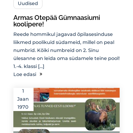
Uudised
Armas Otepää Gümnaasiumi
koolipere!
Reede hommikul jagavad õpilasesinduse
liikmed poolikuid südameid, millel on peal
numbrid. Kõiki numbreid on 2. Sinu
ülesanne on leida oma südamele teine pool!
1.-4. klassi […]
Loe edasi
1
Jaan
1970