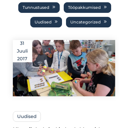
Tunnustused
Tööpakkumised
Uudised
Uncategorized
31
Juuli
2017
Uudised