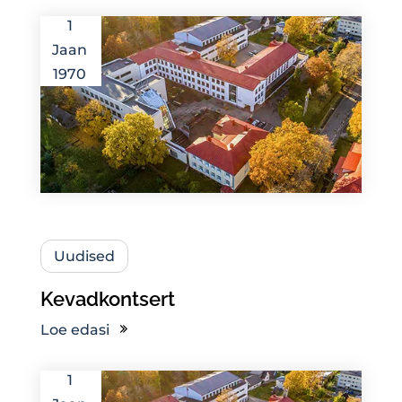
1
Jaan
1970
Uudised
Kevadkontsert
Loe edasi
1