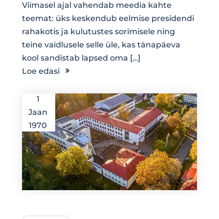
Viimasel ajal vahendab meedia kahte
teemat: üks keskendub eelmise presidendi
rahakotis ja kulutustes sorimisele ning
teine vaidlusele selle üle, kas tänapäeva
kool sandistab lapsed oma […]
Loe edasi
1
Jaan
1970