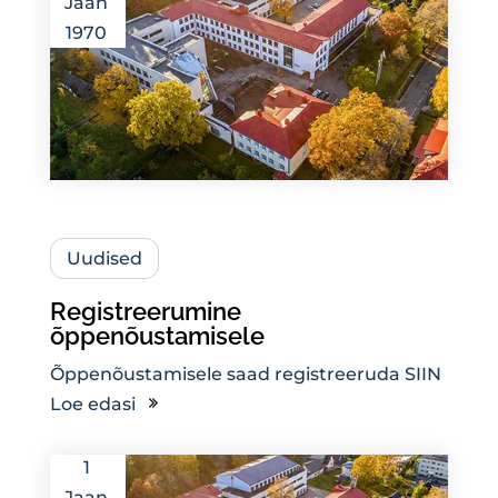
Jaan
1970
Uudised
Registreerumine
õppenõustamisele
Õppenõustamisele saad registreeruda SIIN
Loe edasi
1
Jaan