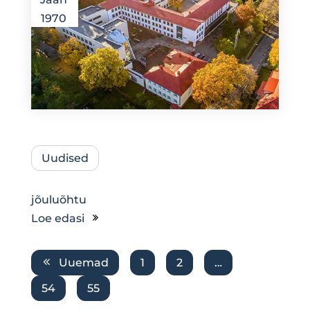
1970
Uudised
jõuluõhtu
Loe edasi
Uuemad
1
2
…
54
55