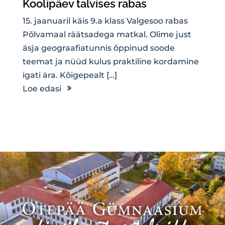
Koolipäev talvises rabas
15. jaanuaril käis 9.a klass Valgesoo rabas
Põlvamaal räätsadega matkal. Olime just
äsja geograafiatunnis õppinud soode
teemat ja nüüd kulus praktiline kordamine
igati ära. Kõigepealt […]
Loe edasi