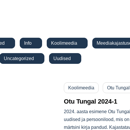
tused
Info
Koolimeedia
Meediak
Uncategorized
Uudised
Koolimeedia
Otu Tun
Otu Tungal 2024-1
2024. aasta esimene Otu Tu
põnevad uudised ja persoon
jaanuarist kuni märtsini kir