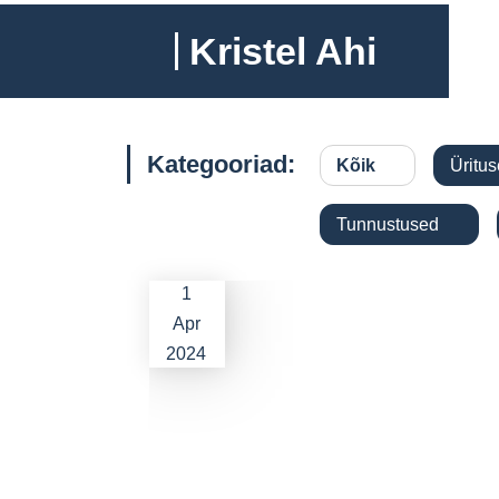
Kristel Ahi
Kategooriad:
Kõik
Üri
Tunnustused
1
Apr
2024